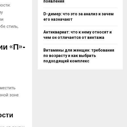
появления
ости:
му
D-димер: что это за анализ и зачем
ри
его назначают
бе стиль,
Антиквариат: что к нему относят и
чем он отличается от винтажа
и «П»-
Витамины для женщин: требования
по возрасту и как выбрать
подходящий комплекс
зместить
рной зоне
ости