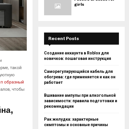
girls
Recent Posts
Создание аккаунта в Roblox для
новичков: пошаговая инструкция
и
рме, такой
Саморегулирующийся кабель для
 уютную
обогрева: где применяется и как он
е
п образный
работает
иалов, чтобы
Вшивание ампулы при алкогольной
зависимости: правила подготовки и
рекомендации
на,
Рак желудка: характерные
симптомы и основные причины