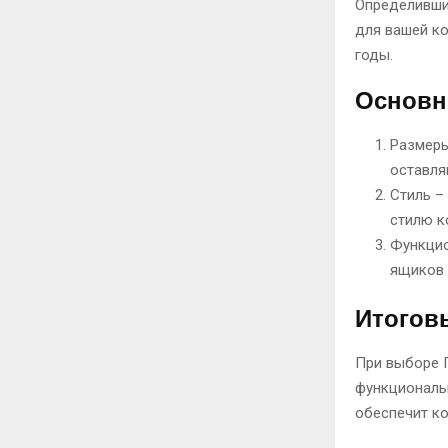
Определивши
для вашей ко
годы.
Основн
Размеры
оставля
Стиль –
стилю к
Функцио
ящиков 
Итогов
При выборе 
функциональ
обеспечит ко