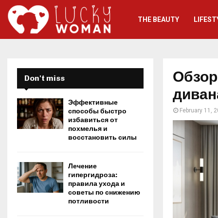
THE BEAUTY
LIFEST
Обзор
Don't miss
диван
Эффективные
способы быстро
February 11, 
избавиться от
похмелья и
восстановить силы
Лечение
гипергидроза:
правила ухода и
советы по снижению
потливости