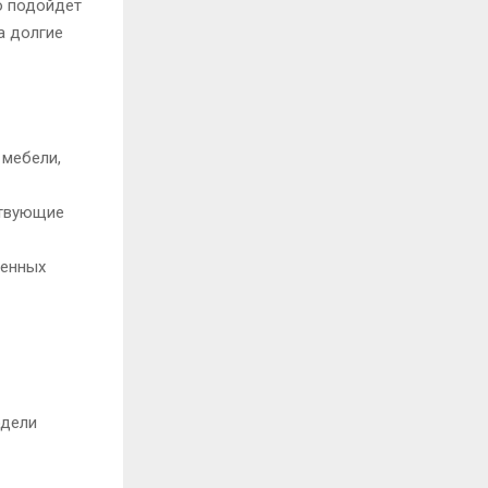
о подойдет
а долгие
 мебели,
ствующие
оенных
одели