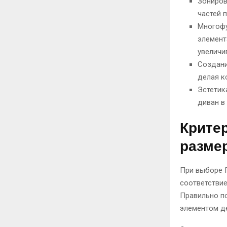
Зониров
частей 
Многофу
элемент
увеличи
Создани
делая к
Эстетик
диван в
Крите
разме
При выборе П
соответствие
Правильно п
элементом д