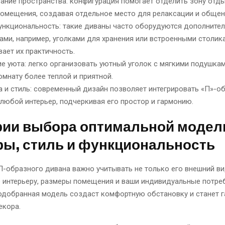
ание пространства: конфигурация помогает отделить зону отды
помещения, создавая отдельное место для релаксации и общен
нкциональность: такие диваны часто оборудуются дополните
ами, например, уголками для хранения или встроенными столика
вает их практичность.
е уюта: легко организовать уютный уголок с мягкими подушкам
омнату более теплой и приятной.
а и стиль: современный дизайн позволяет интегрировать «П»-о
 любой интерьер, подчеркивая его простор и гармонию.
рии выбора оптимальной модел
ры, стиль и функциональность
-образного дивана важно учитывать не только его внешний вид
 интерьеру, размеры помещения и ваши индивидуальные потре
одобранная модель создаст комфортную обстановку и станет 
екора.