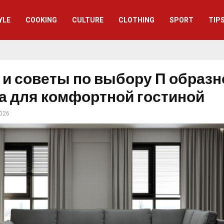
YLE
СOOKING
CULTURE
CLOTHING
SPORT
TIP
 и советы по выбору П образн
а для комфортной гостиной
2026