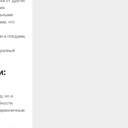
ха от других
ия.
льными
ми, что
и и пледами,
бразный
и:
, но и
бности.
гармоничным