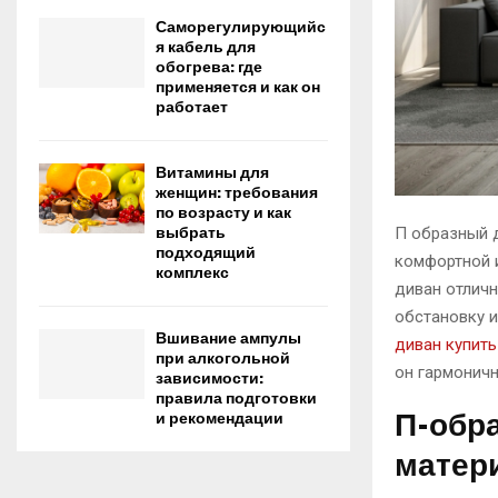
Саморегулирующийс
я кабель для
обогрева: где
применяется и как он
работает
Витамины для
женщин: требования
по возрасту и как
выбрать
П образный 
подходящий
комфортной 
комплекс
диван отлич
обстановку 
Вшивание ампулы
диван купить
при алкогольной
он гармоничн
зависимости:
правила подготовки
П-обра
и рекомендации
матер