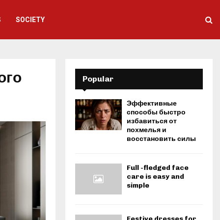
S
SOCIETY
ого
Popular
Эффективные
способы быстро
избавиться от
похмелья и
восстановить силы
Full -fledged face
care is easy and
simple
Festive dresses for