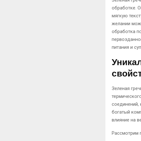
Зеленая греч
обработке. О
мягкую текст
желании мож
обработка по
первозданном
питания и су
Уника
свойс
Зеленая греч
термического
соединений, 
богатый ком
влияние на в
Рассмотрим 