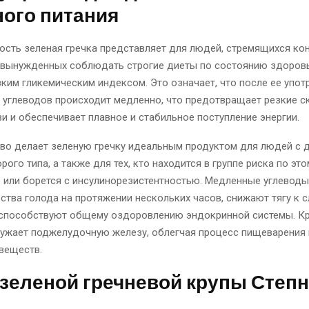
ного питания
ость зеленая гречка представляет для людей, стремящихся ко
и вынужденных соблюдать строгие диеты по состоянию здоровь
ким гликемическим индексом. Это означает, что после ее упот
 углеводов происходит медленно, что предотвращает резкие с
ви и обеспечивает плавное и стабильное поступление энергии.
тво делает зеленую гречку идеальным продуктом для людей с 
рого типа, а также для тех, кто находится в группе риска по это
 или борется с инсулинорезистентностью. Медленные углевод
ства голода на протяжении нескольких часов, снижают тягу к 
 способствуют общему оздоровлению эндокринной системы. Кр
ружает поджелудочную железу, облегчая процесс пищеварения 
веществ.
зеленой гречневой крупы Степ