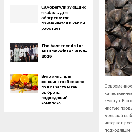
Саморегулирующийс
я кабель для
обогрева: где
применяется и как он
работает
The best trends for
autumn-winter 2024-
2025
Витамины для
женщин: требования
Современное 
по возрасту и как
выбрать
качественны
подходящий
культур.
В по
комплекс
чистые прод
Большой выб
интернет-ре
подходящие 