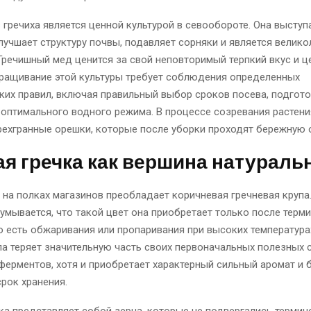
 гречиха является ценной культурой в севообороте. Она высту
лучшает структуру почвы, подавляет сорняки и является велик
Гречишный мед ценится за свой неповторимый терпкий вкус и 
ыращивание этой культуры требует соблюдения определенных
ких правил, включая правильный выбор сроков посева, подгото
 оптимального водного режима. В процессе созревания растен
ехгранные орешки, которые после уборки проходят бережную о
я гречка как вершина натураль
на полках магазинов преобладает коричневая гречневая крупа
умывается, что такой цвет она приобретает только после терм
о есть обжаривания или пропаривания при высоких температура
а теряет значительную часть своих первоначальных полезных с
ферментов, хотя и приобретает характерный сильный аромат и 
рок хранения.