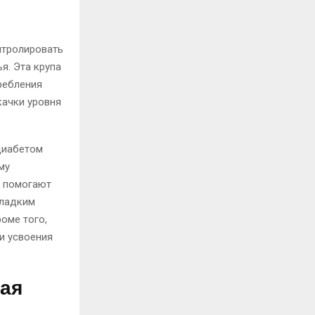
нтролировать
я. Эта крупа
ребления
качки уровня
диабетом
му
ы помогают
сладким
оме того,
и усвоения
ная