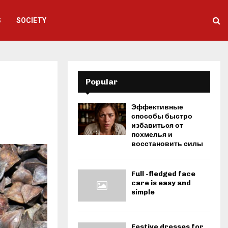
S
SOCIETY
Popular
Эффективные
способы быстро
избавиться от
похмелья и
восстановить силы
Full -fledged face
care is easy and
simple
Festive dresses for