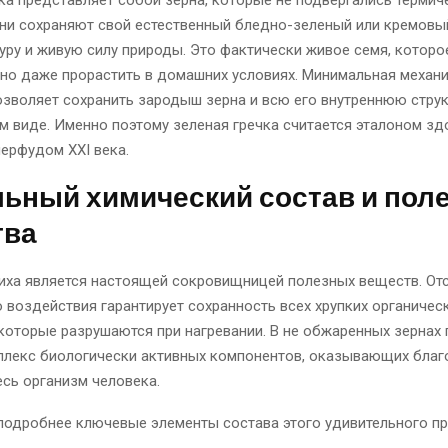
ка представляет собой зерна, которые не подвергались термич
ни сохраняют свой естественный бледно-зеленый или кремовый
уру и живую силу природы. Это фактически живое семя, которо
но даже прорастить в домашних условиях. Минимальная механ
зволяет сохранить зародыш зерна и всю его внутреннюю струк
 виде. Именно поэтому зеленая гречка считается эталоном зд
перфудом XXI века.
льный химический состав и пол
тва
иха является настоящей сокровищницей полезных веществ. Отс
 воздействия гарантирует сохранность всех хрупких органичес
которые разрушаются при нагревании. В не обжаренных зернах 
плекс биологически активных компонентов, оказывающих благ
есь организм человека.
подробнее ключевые элементы состава этого удивительного пр