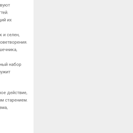
твуют
тей.
щий их
 и селен,
оветворения.
шечника,
ный набор
лужит
ое действие,
м старением.
зма,