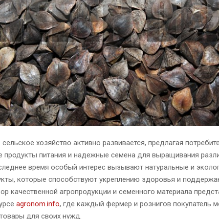
сельское хозяйство активно развивается, предлагая потребит
е продукты питания и надежные семена для выращивания разл
следнее время особый интерес вызывают натуральные и эколо
укты, которые способствуют укреплению здоровья и поддержа
ор качественной агропродукции и семенного материала предст
сурсе
agronom.info
, где каждый фермер и рознигов покупатель 
товары для своих нужд.