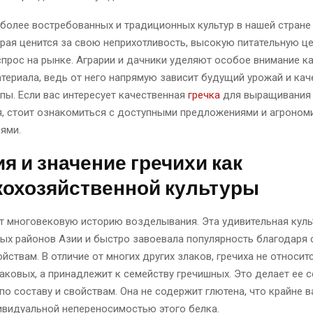
более востребованных и традиционных культур в нашей стране
орая ценится за свою неприхотливость, высокую питательную ц
прос на рынке. Аграрии и дачники уделяют особое внимание к
териала, ведь от него напрямую зависит будущий урожай и кач
пы. Если вас интересует качественная
гречка
для выращивания
я, стоит ознакомиться с доступными предложениями и агроном
ями.
я и значение гречихи как
кохозяйственной культуры
т многовековую историю возделывания. Эта удивительная куль
ных районов Азии и быстро завоевала популярность благодаря
йствам. В отличие от многих других злаков, гречиха не относит
аковых, а принадлежит к семейству гречишных. Это делает ее 
о составу и свойствам. Она не содержит глютена, что крайне 
ивидуальной непереносимостью этого белка.