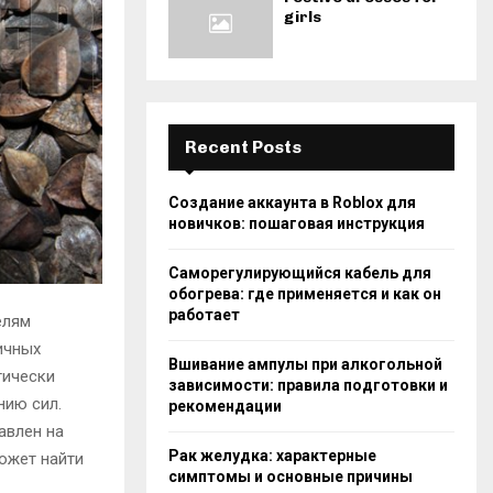
girls
Recent Posts
Создание аккаунта в Roblox для
новичков: пошаговая инструкция
Саморегулирующийся кабель для
обогрева: где применяется и как он
работает
елям
ичных
Вшивание ампулы при алкогольной
гически
зависимости: правила подготовки и
нию сил.
рекомендации
авлен на
Рак желудка: характерные
может найти
симптомы и основные причины