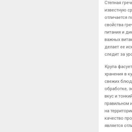
Степная греч
известную ср
отличается 
свойства гре
питания и ди
важных витам
делает ее ис
следит за ур
Крупа фасует
хранения в к
свежих блюд
обработке, з
вкус и тонки
правильном 
на территори
качество про
является отл