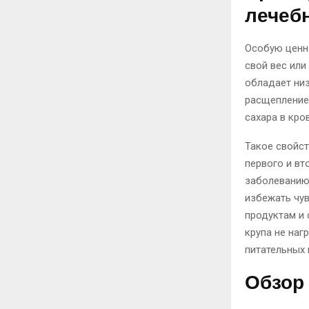
лечеб
Особую ценн
свой вес ил
обладает низ
расщепление
сахара в кро
Такое свойс
первого и вто
заболеванию
избежать чув
продуктам и
крупа не наг
питательных 
Обзор 