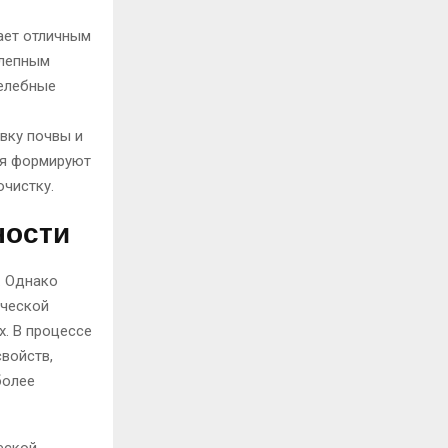
пает отличным
олепным
целебные
вку почвы и
ия формируют
чистку.
ности
. Однако
ической
х. В процессе
войств,
более