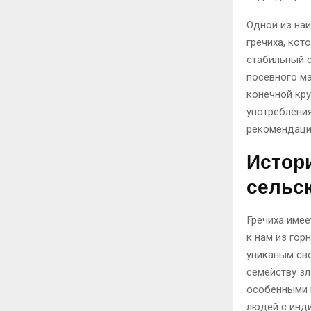
Одной из наи
гречиха, кот
стабильный с
посевного ма
конечной кру
употреблени
рекомендаци
Истори
сельс
Гречиха имее
к нам из гор
униканым сво
семейству зл
особенными п
людей с инд