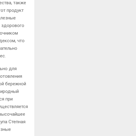
ества, также
тот продукт
олезные
я здорового
точником
дексом, что
мательно
ес.
льно для
готовления
ой бережной
природный
ся при
уществляется
и высочайшее
рупа Степная
езные