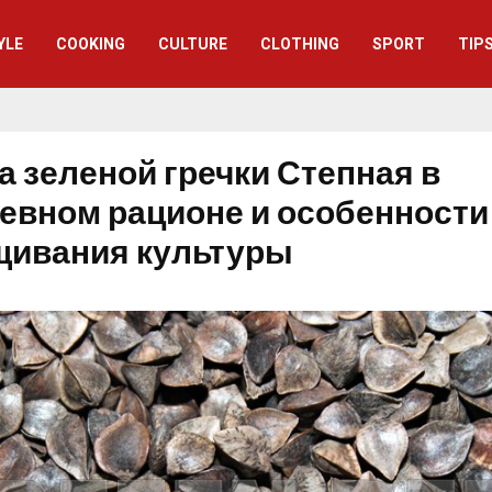
YLE
СOOKING
CULTURE
CLOTHING
SPORT
TIP
а зеленой гречки Степная в
евном рационе и особенности
ивания культуры