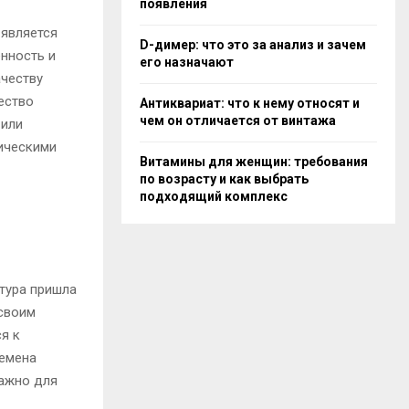
появления
 является
D-димер: что это за анализ и зачем
енность и
его назначают
ачеству
ество
Антиквариат: что к нему относят и
чем он отличается от винтажа
 или
ическими
Витамины для женщин: требования
по возрасту и как выбрать
подходящий комплекс
тура пришла
 своим
ся к
семена
важно для