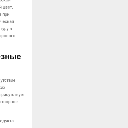
еской
 цвет,
е при
ическая
туру в
орового
езные
утствие
ких
присутствует
отворное
одукта: