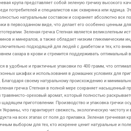
невая крупа представляет собой зеленую гречиху высокого кач
еди потребителей и специалистов как сквирянка или ядрица. Э
полностью натуральным составом и сохраняет абсолютно все п
чки в первозданном виде, что делает его особенно ценным дл
етотерапии. Зеленая гречка Степная является великолепным ис
инов и минералов, а также обладает низким гликемическим ин
ключительно подходящей для людей с диабетом и тех, кто вни
овнем сахара в крови и стремится поддерживать оптимальный в
ся в удобные и практичные упаковки по 400 грамм, что оптима
ухонных шкафах и использования в домашних условиях для при
. Благодаря своему натуральному происхождению и минимальн
еленая гречка Степная в полной мере сохраняет насыщенный 
й травянисто-ореховый аромат, который полностью раскрывает
и щадящем приготовлении. Производство и упаковка гречки ос
и Украины, что гарантирует свежесть, экологическую чистоту 
дукта на всех этапах от поля до прилавка. Зеленая гречневая к
ичным выбором для тех, кто искренне ценит натуральные и пол