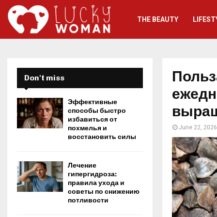
THE BEAUTY
LIFEST
Польз
Don't miss
ежедн
Эффективные
выращ
способы быстро
избавиться от
похмелья и
June 22, 2026
восстановить силы
Лечение
гипергидроза:
правила ухода и
советы по снижению
потливости