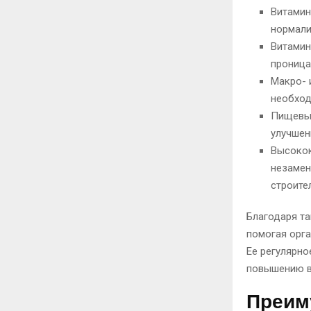
Витамин
нормали
Витамин
проница
Макро- 
необход
Пищевые
улучшен
Высокок
незамен
строите
Благодаря та
помогая орг
Ее регулярно
повышению в
Преим