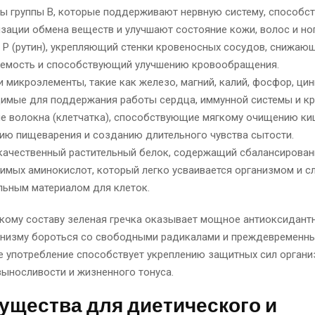
ы группы B, которые поддерживают нервную систему, способс
зации обмена веществ и улучшают состояние кожи, волос и ног
 P (рутин), укрепляющий стенки кровеносных сосудов, снижаю
емость и способствующий улучшению кровообращения.
и микроэлементы, такие как железо, магний, калий, фосфор, цинк
имые для поддержания работы сердца, иммунной системы и кр
 волокна (клетчатка), способствующие мягкому очищению ки
ию пищеварения и созданию длительного чувства сытости.
ачественный растительный белок, содержащий сбалансирован
имых аминокислот, который легко усваивается организмом и с
льным материалом для клеток.
кому составу зеленая гречка оказывает мощное антиоксидантн
анизму бороться со свободными радикалами и преждевременны
е употребление способствует укреплению защитных сил органи
ыносливости и жизненного тонуса.
ущества для диетического и